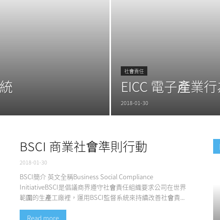
管
社會責任
系統
EICC 電子產業
2018-01-30
理
BSCI 商業社會準則行動
2018-01-30
BSCI簡介 英文全稱Business Social Compliance
顧
InitiativeBSCI是倡議商界遵守社會責任組織要求公司在世界
範圍的生產工廠裡，運用BSCI監督系統來持續改善社會責...
Read more