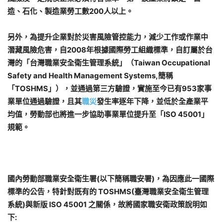
造、石化、製造業勞工數
200
人以上。
另外，為提升企業對於災害風險管控能力，減少工作或作業中
潛藏風險危害，自
2008
年根據國際勞工組織標準，自訂屬於台
灣的「台灣職業安全衛生管理系統」（
Taiwan Occupational
Safety and Health Management Systems,
簡稱
「
TOSHMS
」），並通過第三方驗證，實施至今已有
953
家事
業單位通過驗證，且其
職災
發生率逐年下降，並低於全產業平
均值，勞動部也將進一步協助事業單位提升至「
ISO 45001
」
規範。
國內勞動部職業安全衛生署(以下簡稱職安署)，為因應此一國際
標準的公告，特針對既有的 TOSHMS(臺灣職業安全衛生管理
系統)與新版 ISO 45001 之關係，故將國家職安衛政策說明如
下: