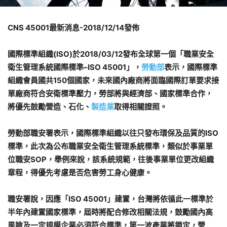
CNS 45001
最新消息
-2018/12/14
發佈
國際標準組織
(ISO)
於
2018/03/12
發布全球第一個「職業安全
衛生管理系統國際標準
–ISO 45001
」，
勞動部
表示，國際標準
組織會員國共
150
個國家，未來國內廠商將面臨國際訂單要求接
單廠商符合安衛標準壓力，勞部將與經濟部、國家標準合作，
將優先鼓勵營造、石化、
製造業
取得相關證照。
勞動部職安署表示，國際標準組織以往只發布環保及品質的
ISO
標準，此次為公布職業安全衛生管理系統標準，類似於事業單
位職安
SOP
，舉例來說，該系統規範，往後事業單位更改組織
章程，得優先考慮是否危害勞工身心健康。
職安署說，因應「
ISO 45001
」建置，台灣將依循此一標準於
半年內建置國家標準，屆時將配合修改相關法規，鼓勵國內高
風險及一定規模企業必須符合標準，第一波產業將鎖定，營